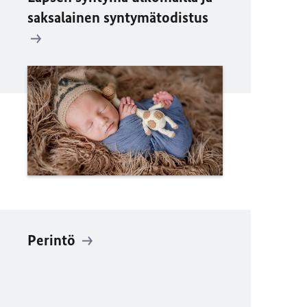
saksalainen syntymätodistus
Perintö