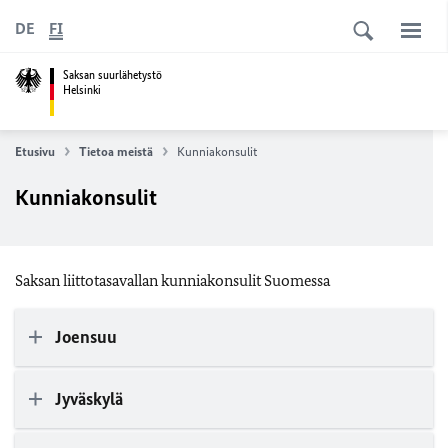
DE
FI
Saksan suurlähetystö
Helsinki
Etusivu
Tietoa meistä
Kunniakonsulit
Kunniakonsulit
Saksan liittotasavallan kunniakonsulit Suomessa
Joensuu
Jyväskylä