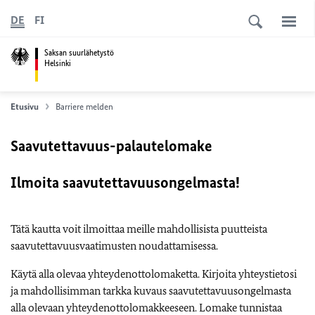
DE
FI
Saksan suurlähetystö
Helsinki
Etusivu
Barriere melden
Saavutettavuus-palautelomake
Ilmoita saavutettavuusongelmasta!
Tätä kautta voit ilmoittaa meille mahdollisista puutteista
saavutettavuusvaatimusten noudattamisessa.
Käytä alla olevaa yhteydenottolomaketta. Kirjoita yhteystietosi
ja mahdollisimman tarkka kuvaus saavutettavuusongelmasta
alla olevaan yhteydenottolomakkeeseen. Lomake tunnistaa