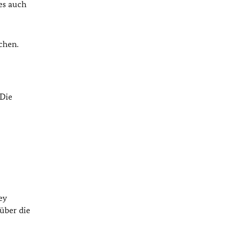
es auch
chen.
 Die
ey
über die