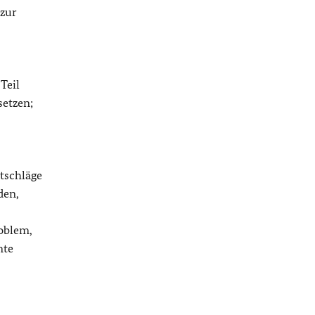
 zur
Teil
setzen;
tschläge
den,
oblem,
mte