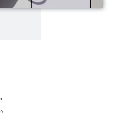
r
en
00